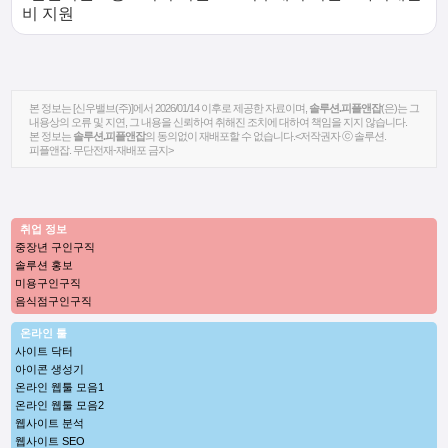
비 지원
본 정보는 [신우밸브(주)]에서 2026/01/14 이후로 제공한 자료이며,
솔루션.피플앤잡
(은)는 그
내용상의 오류 및 지연, 그 내용을 신뢰하여 취해진 조치에 대하여 책임을 지지 않습니다.
본 정보는
솔루션.피플앤잡
의 동의없이 재배포할 수 없습니다.<저작권자 ⓒ 솔루션.
피플앤잡. 무단전재-재배포 금지>
취업 정보
중장년 구인구직
솔루션 홍보
미용구인구직
음식점구인구직
온라인 툴
사이트 닥터
아이콘 생성기
온라인 웹툴 모음1
온라인 웹툴 모음2
웹사이트 분석
웹사이트 SEO