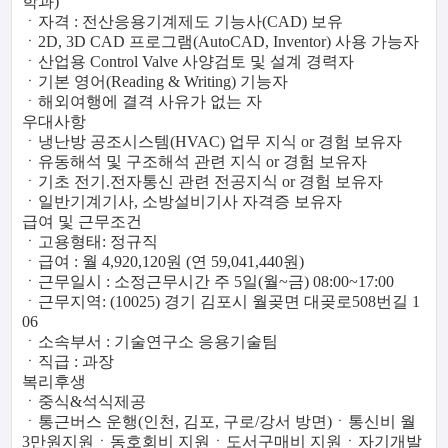
학과)
ㆍ자격 : 전산응용기계제도 기능사(CAD) 보유
ㆍ2D, 3D CAD 프로그램(AutoCAD, Inventor) 사용 가능자
ㆍ산업용 Control Valve 사양검토 및 설계 경력자
ㆍ기본 영어(Reading & Writing) 기능자
ㆍ해외여행에 결격 사유가 없는 자
우대사항
ㆍ냉난방 공조시스템(HVAC) 업무 지식 or 경험 보유자
ㆍ유동해석 및 구조해석 관련 지식 or 경험 보유자
ㆍ기초 전기.전자통신 관련 전공지식 or 경험 보유자
ㆍ일반기계기사, 소방설비기사 자격증 보유자
급여 및 근무조건
ㆍ고용형태: 정규직
ㆍ급여 : 월 4,920,120원 (연 59,041,440원)
ㆍ근무일시 : 소정근무시간 주 5일(월~금) 08:00~17:00
ㆍ근무지역: (10025) 경기 김포시 월곶면 대곶로508번길 1
06
ㆍ소속부서 : 기술연구소 응용기술팀
ㆍ직급 : 과장
복리후생
ㆍ중식&석식제공
ㆍ통근버스 운행(인천, 김포, 구로/강서 방면)
ㆍ통신비 월
3만원지원
ㆍ동호회비 지원
ㆍ도서구매비 지원
ㆍ자기개발