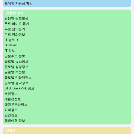
도메인 가용성 확인
유용한 정보
유용한 링크모음
무료 라디오 듣기
무료 음악듣기
무료 영화정보
IT 블로그
IT News
IT 정보
영문주소 정보
글로벌 뉴스정보
글로벌 성경정보
글로벌 책정보
글로벌 만화책정보
글로벌 음악정보
BTS, BlackPink 정보
코인정보
애완견정보
해외부동산정보
요리정보
건강정보
해외여행 정보
유튜브