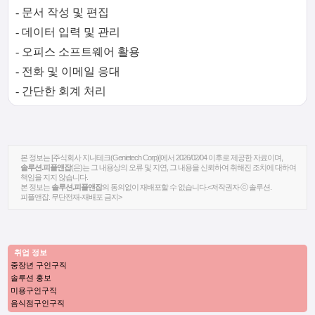
- 문서 작성 및 편집
- 데이터 입력 및 관리
- 오피스 소프트웨어 활용
- 전화 및 이메일 응대
- 간단한 회계 처리
본 정보는 [주식회사 지니테크(Genietech Corp)]에서 2026/02/04 이후로 제공한 자료이며,
솔루션.피플앤잡
(은)는 그 내용상의 오류 및 지연, 그 내용을 신뢰하여 취해진 조치에 대하여
책임을 지지 않습니다.
본 정보는
솔루션.피플앤잡
의 동의없이 재배포할 수 없습니다.<저작권자 ⓒ 솔루션.
피플앤잡. 무단전재-재배포 금지>
취업 정보
중장년 구인구직
솔루션 홍보
미용구인구직
음식점구인구직