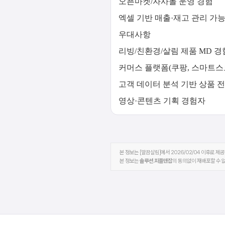
오픈마켓/자사몰 운영 경험
엑셀 기반 매출·재고 관리 가
우대사항
리빙/친환경/살림 제품 MD 
커머스 플랫폼(쿠팡, 스마트스토
고객 데이터 분석 기반 상품 
영상·콘텐츠 기획 경험자
본 정보는 [말끔살림]에서 2026/02/04 이후로 제
본 정보는
솔루션.피플앤잡
의 동의없이 재배포할 수 