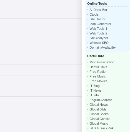
Online Tools
AI Docu-Bot
Ctools
Site Doctor
Icon Generator
Web Tools 1
Web Tools 2
Site Analyzer
Website SEO
Domain Availability
Useful Info
Mind Prescription
Useful Links
Free Radio
Free Music
Free Movies
IT Blog
IT News
IT Info
English Address
Global News
Global Bible
Global Books
Global Comics
Global Music
BTS & BlackPink