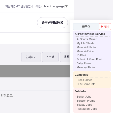
회원가입
로그인
상품안내
고객센터
Select Language
▼
솔루션정보등록
한국어
▶ 접기
AI Photo/Video Service
AI Shorts Maker
My Life Shorts
Memorial Photo
Memorial Video
ID Photo
인쇄하기
스크랩
목록
School Uniform Photo
Baby Photo
Memory Photo
Game Info
Free Games
IT & Game Info
Job Info
안양판교로
Senior Jobs
Solution Promo
Beauty Jobs
Restaurant Jobs