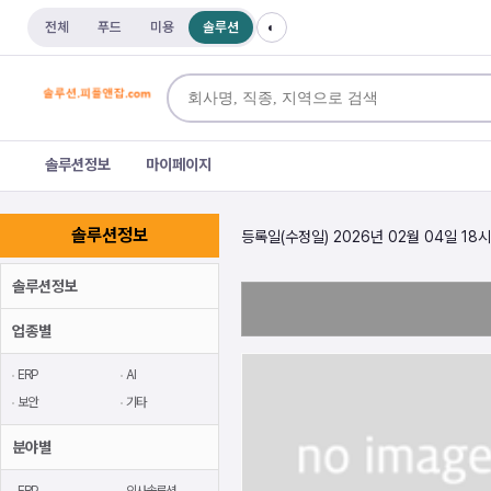
전체
푸드
미용
솔루션
◐
솔루션정보
마이페이지
솔루션정보
등록일(수정일) 2026년 02월 04일 18시
솔루션정보
업종별
ERP
AI
보안
기타
분야별
ERP
인사솔루션