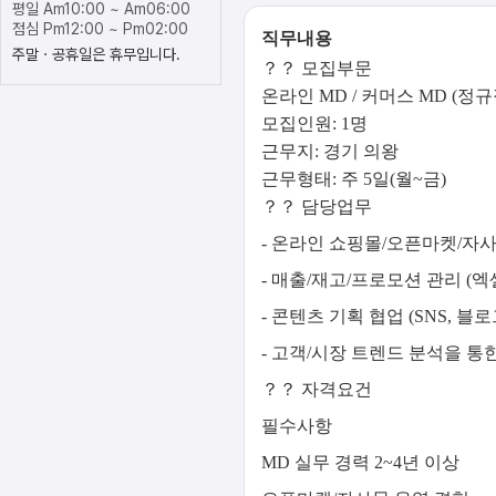
평일 Am10:00 ~ Am06:00
점심 Pm12:00 ~ Pm02:00
직무내용
주말ㆍ공휴일은 휴무입니다.
？？ 모집부문
온라인 MD / 커머스 MD (정규
모집인원: 1명
근무지: 경기 의왕
근무형태: 주 5일(월~금)
？？ 담당업무
- 온라인 쇼핑몰/오픈마켓/자사
- 매출/재고/프로모션 관리 (엑
- 콘텐츠 기획 협업 (SNS, 블
- 고객/시장 트렌드 분석을 통
？？ 자격요건
필수사항
MD 실무 경력 2~4년 이상