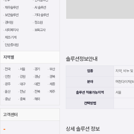
재무솔루션
AI 솔루션
보안솔루션
기타 솔루션
경비원
청소원
사회복지사
보육교사
제조·기계
단순종사원
지역별
솔루션정보안내
전국
서울
경기
부산
업종
치약, 비누 및
인천
강원
경남
경북
분야
머천다이저(M
광주
대구
대전
세종
울산
전남
전북
제주
솔루션 적용가능지역
서울
충남
충북
해외
컨택방법
고객센터
-
상세 솔루션 정보