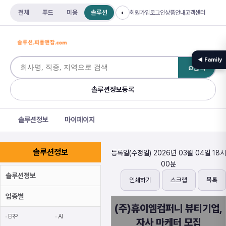
전체
푸드
미용
솔루션
회원가입
로그인
상품안내
고객센터
◐
◀ Family
⌕
검색
솔루션정보등록
솔루션정보
마이페이지
솔루션정보
등록일(수정일) 2026년 03월 04일 18시
00분
솔루션정보
인쇄하기
스크랩
목록
업종별
(주)휴이엠컴퍼니 뷰티기업,
ERP
AI
자사 마케터 모집