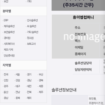
보안
기타
(주35시간 근무)
분야별
휴이엠컴퍼니
ERP
인사솔루션
재무솔루션
AI 솔루션
주소
보안솔루션
기타 솔루션
전화번호
경비원
청소원
팩스
사회복지사
보육교사
이메일
제조·기계
홈페이지
단순종사원
솔루션담당자
지역별
담당자연락처
전국
서울
경기
부산
인천
강원
경남
경북
광주
대구
대전
세종
솔루션정보안내
울산
전남
전북
제주
충남
충북
해외
화장품,
프랜차이즈업,