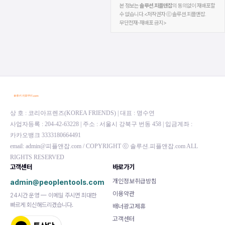
본 정보는
솔루션.피플앤잡
의 동의없이 재배포할
수 없습니다.<저작권자 ⓒ 솔루션.피플앤잡.
무단전재-재배포 금지>
상 호 : 코리아프렌즈(KOREA FRIENDS) | 대표 : 명수연
사업자등록 : 204-42-63228 | 주소 : 서울시 강북구 번동 458 | 입금계좌 :
카카오뱅크 3333180664491
email: admin@피플앤잡.com / COPYRIGHT ⓒ 솔루션.피플앤잡.com ALL
RIGHTS RESERVED
고객센터
바로가기
개인정보취급방침
admin@peoplentools.com
이용약관
24시간 운영 — 이메일 주시면 최대한
빠르게 회신해드리겠습니다.
배너광고제휴
고객센터