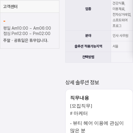
건강식품,
고객센터
업종
미용재료,
전자상거래업,
-
소프트웨어
프로그
평일 Am10:00 ~ Am06:00
점심 Pm12:00 ~ Pm02:00
분야
인사 사무원
주말ㆍ공휴일은 휴무입니다.
솔루션 적용가능지역
서울
컨택방법
상세 솔루션 정보
직무내용
[모집직무]
# 마케터
- 뷰티 헤어 이용에 관심이
많은 분