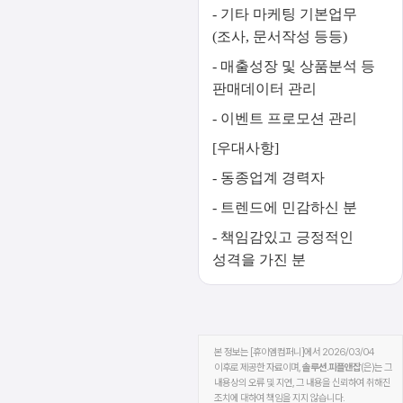
- 기타 마케팅 기본업무
(조사, 문서작성 등등)
- 매출성장 및 상품분석 등
판매데이터 관리
- 이벤트 프로모션 관리
[우대사항]
- 동종업계 경력자
- 트렌드에 민감하신 분
- 책임감있고 긍정적인
성격을 가진 분
본 정보는 [휴이엠컴퍼니]에서 2026/03/04
이후로 제공한 자료이며,
솔루션.피플앤잡
(은)는 그
내용상의 오류 및 지연, 그 내용을 신뢰하여 취해진
조치에 대하여 책임을 지지 않습니다.