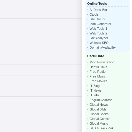
Online Tools
AI Docu-Bot
Ctools
Site Doctor
Icon Generator
Web Tools 1
Web Tools 2
Site Analyzer
Website SEO
Domain Availability
Useful Info
Mind Prescription
Useful Links
Free Radio
Free Music
Free Movies
IT Blog
IT News
IT Info
English Address
Global News
Global Bible
Global Books
Global Comics
Global Music
BTS & BlackPink