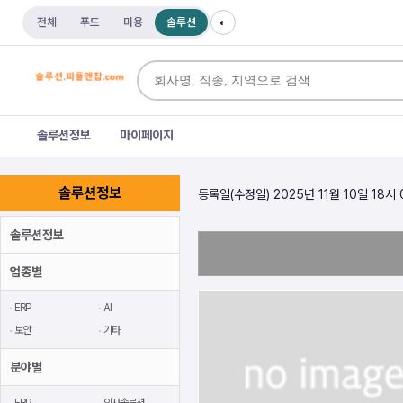
전체
푸드
미용
솔루션
◐
솔루션정보
마이페이지
솔루션정보
등록일(수정일) 2025년 11월 10일 18시
솔루션정보
업종별
ERP
AI
보안
기타
분야별
ERP
인사솔루션