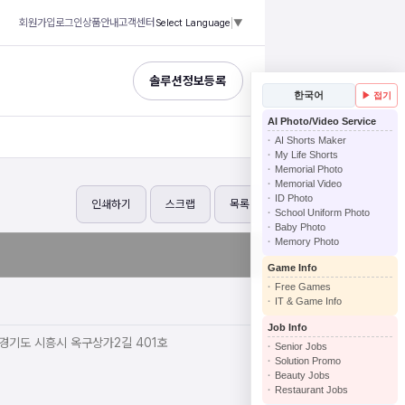
회원가입
로그인
상품안내
고객센터
Select Language
▼
솔루션정보등록
한국어
▶ 접기
AI Photo/Video Service
AI Shorts Maker
My Life Shorts
Memorial Photo
Memorial Video
ID Photo
인쇄하기
스크랩
목록
School Uniform Photo
Baby Photo
Memory Photo
Game Info
Free Games
IT & Game Info
Job Info
경기도 시흥시 옥구상가2길 401호
Senior Jobs
Solution Promo
Beauty Jobs
Restaurant Jobs