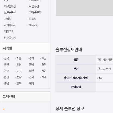
재무솔루션
AI 솔루션
보안솔루션
기타 솔루션
경비원
청소원
사회복지사
보육교사
제조·기계
단순종사원
지역별
솔루션정보안내
전국
서울
경기
부산
업종
건강기능식품
인천
강원
경남
경북
분야
인사 사무원
광주
대구
대전
세종
울산
전남
전북
제주
솔루션 적용가능지역
서울
충남
충북
해외
컨택방법
고객센터
-
상세 솔루션 정보