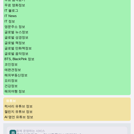
무료 영화정보
IT 블로그
IT News
IT 정보
영문주소 정보
글로벌 뉴스정보
글로벌 성경정보
글로벌 책정보
글로벌 만화책정보
글로벌 음악정보
BTS, BlackPink 정보
코인정보
애완견정보
해외부동산정보
요리정보
건강정보
해외여행 정보
유튜브
럭셔리 유튜브 정보
챌린지 유튜브 정보
AI 명언 유튜브 정보
함께 운영하는 서비스
四