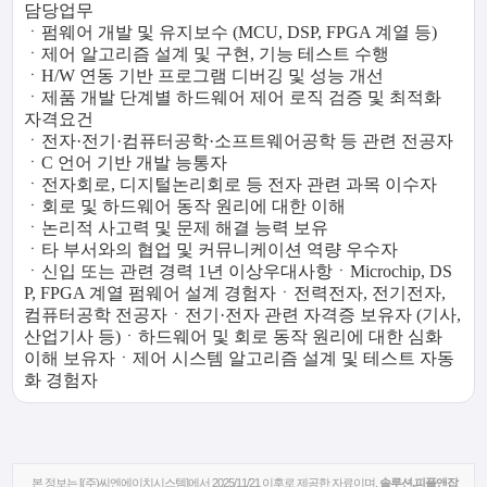
담당업무
ㆍ펌웨어 개발 및 유지보수 (MCU, DSP, FPGA 계열 등)
ㆍ제어 알고리즘 설계 및 구현, 기능 테스트 수행
ㆍH/W 연동 기반 프로그램 디버깅 및 성능 개선
ㆍ제품 개발 단계별 하드웨어 제어 로직 검증 및 최적화
자격요건
ㆍ전자·전기·컴퓨터공학·소프트웨어공학 등 관련 전공자
ㆍC 언어 기반 개발 능통자
ㆍ전자회로, 디지털논리회로 등 전자 관련 과목 이수자
ㆍ회로 및 하드웨어 동작 원리에 대한 이해
ㆍ논리적 사고력 및 문제 해결 능력 보유
ㆍ타 부서와의 협업 및 커뮤니케이션 역량 우수자
ㆍ신입 또는 관련 경력 1년 이상
우대사항
ㆍMicrochip, DS
P, FPGA 계열 펌웨어 설계 경험자
ㆍ전력전자, 전기전자,
컴퓨터공학 전공자
ㆍ전기·전자 관련 자격증 보유자 (기사,
산업기사 등)
ㆍ하드웨어 및 회로 동작 원리에 대한 심화
이해 보유자
ㆍ제어 시스템 알고리즘 설계 및 테스트 자동
화 경험자
본 정보는 [(주)씨엔에이치시스템]에서 2025/11/21 이후로 제공한 자료이며,
솔루션.피플앤잡