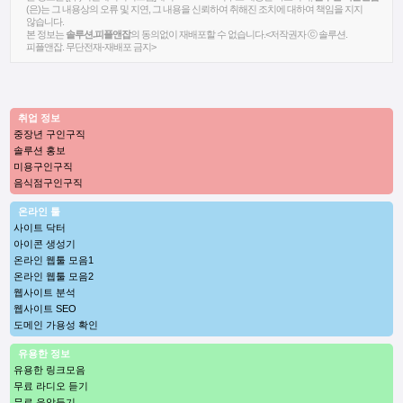
(은)는 그 내용상의 오류 및 지연, 그 내용을 신뢰하여 취해진 조치에 대하여 책임을 지지
않습니다.
본 정보는
솔루션.피플앤잡
의 동의없이 재배포할 수 없습니다.<저작권자 ⓒ 솔루션.
피플앤잡. 무단전재-재배포 금지>
취업 정보
중장년 구인구직
솔루션 홍보
미용구인구직
음식점구인구직
온라인 툴
사이트 닥터
아이콘 생성기
온라인 웹툴 모음1
온라인 웹툴 모음2
웹사이트 분석
웹사이트 SEO
도메인 가용성 확인
유용한 정보
유용한 링크모음
무료 라디오 듣기
무료 음악듣기